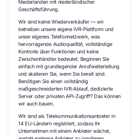
Niederlanden mit niederländischer
Geschäftsführung.
Wir sind keine Wiederverkäufer — wir
betreiben unsere eigene IVR-Plattform und
unser eigenes Telefonnetzwerk, was
hervorragende Audioqualität, vollständige
Kontrolle über Funktionen und keine
Zwischenhändler bedeutet. Beginnen Sie
einfach mit grundlegender Anrufweiterleitung
und skalieren Sie, wenn Sie bereit sind.
Benötigen Sie einen vollständig
maßgeschneiderten IVR-Ablauf, dedizierte
Server oder privaten API-Zugriff? Das können
wir auch bauen.
Wir sind als Telekommunikationsanbieter in
14 EU-Ländern registriert, sodass Ihr
Unternehmen mit einem Anbieter wächst,
anstatt mehrere Anbieter zu jonglieren.