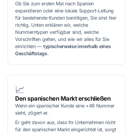
Ob Sie zum ersten Mal nach Spanien
expandieren oder eine lokale Support-Leitung
für bestehende Kunden benötigen, Sie sind hier
richtig. Unten erklären wir, welche
Nummerntypen verfügbar sind, welche
Vorschriften gelten, und wie wir alles für Sie
einrichten —
typischerweise innerhalb eines
Geschäftstags
.
📈
Den spanischen Markt erschließen
Wenn ein spanischer Kunde eine +49 Nummer
sieht, zögert er.
Er geht davon aus, dass Ihr Unternehmen nicht
für den spanischen Markt eingerichtet ist, sorgt