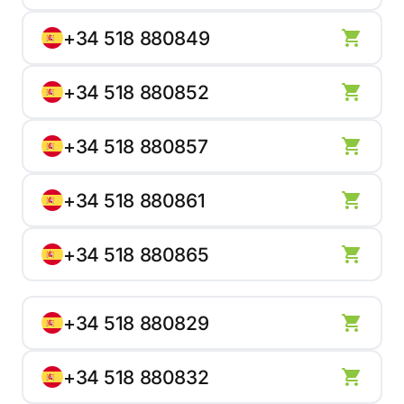
+34 518 880849
+34 518 880852
+34 518 880857
+34 518 880861
+34 518 880865
+34 518 880829
+34 518 880832