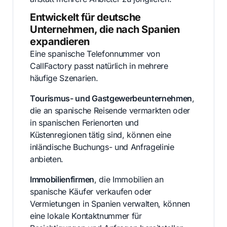
Entwickelt für deutsche
Unternehmen, die nach Spanien
expandieren
Eine spanische Telefonnummer von
CallFactory passt natürlich in mehrere
häufige Szenarien.
Tourismus- und Gastgewerbeunternehmen
,
die an spanische Reisende vermarkten oder
in spanischen Ferienorten und
Küstenregionen tätig sind, können eine
inländische Buchungs- und Anfragelinie
anbieten.
Immobilienfirmen
, die Immobilien an
spanische Käufer verkaufen oder
Vermietungen in Spanien verwalten, können
eine lokale Kontaktnummer für