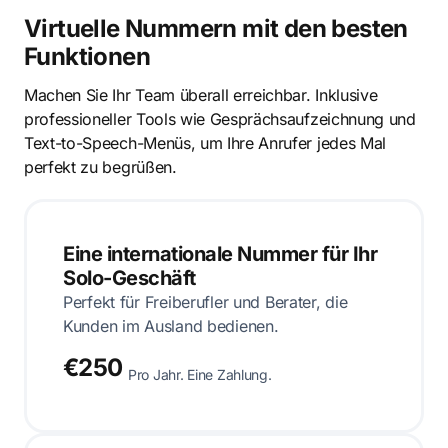
Virtuelle Nummern mit den besten
Funktionen
Machen Sie Ihr Team überall erreichbar. Inklusive
professioneller Tools wie Gesprächsaufzeichnung und
Text-to-Speech-Menüs, um Ihre Anrufer jedes Mal
perfekt zu begrüßen.
Eine internationale Nummer für Ihr
Solo-Geschäft
Perfekt für Freiberufler und Berater, die
Kunden im Ausland bedienen.
€250
Pro Jahr. Eine Zahlung.