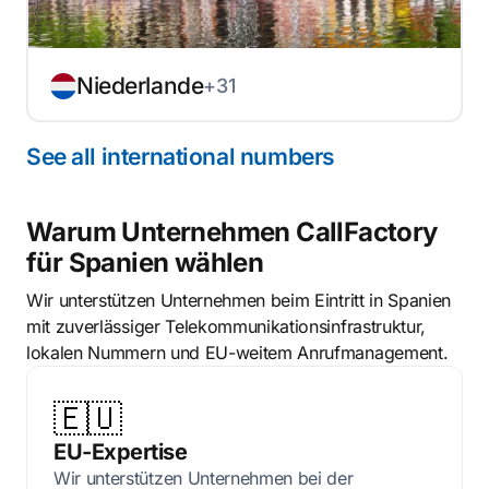
Niederlande
+31
See all international numbers
Warum Unternehmen CallFactory
für Spanien wählen
Wir unterstützen Unternehmen beim Eintritt in Spanien
mit zuverlässiger Telekommunikationsinfrastruktur,
lokalen Nummern und EU-weitem Anrufmanagement.
🇪🇺
EU-Expertise
Wir unterstützen Unternehmen bei der