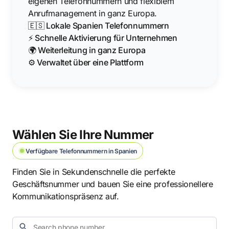
eigenen Telefonnummern und flexiblem
Anrufmanagement in ganz Europa.
🇪🇸 Lokale Spanien Telefonnummern
⚡ Schnelle Aktivierung für Unternehmen
🌍 Weiterleitung in ganz Europa
⚙️ Verwaltet über eine Plattform
Wählen Sie Ihre Nummer
Verfügbare Telefonnummern in Spanien
Finden Sie in Sekundenschnelle die perfekte
Geschäftsnummer und bauen Sie eine professionellere
Kommunikationspräsenz auf.