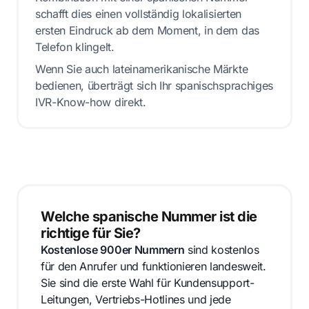
schafft dies einen vollständig lokalisierten
ersten Eindruck ab dem Moment, in dem das
Telefon klingelt.
Wenn Sie auch lateinamerikanische Märkte
bedienen, überträgt sich Ihr spanischsprachiges
IVR-Know-how direkt.
Welche spanische Nummer ist die
richtige für Sie?
Kostenlose 900er Nummern
sind kostenlos
für den Anrufer und funktionieren landesweit.
Sie sind die erste Wahl für Kundensupport-
Leitungen, Vertriebs-Hotlines und jede