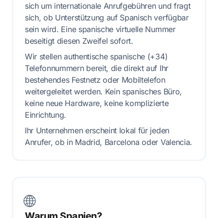
sich um internationale Anrufgebühren und fragt
sich, ob Unterstützung auf Spanisch verfügbar
sein wird. Eine spanische virtuelle Nummer
beseitigt diesen Zweifel sofort.
Wir stellen authentische spanische (+34)
Telefonnummern bereit, die direkt auf Ihr
bestehendes Festnetz oder Mobiltelefon
weitergeleitet werden. Kein spanisches Büro,
keine neue Hardware, keine komplizierte
Einrichtung.
Ihr Unternehmen erscheint lokal für jeden
Anrufer, ob in Madrid, Barcelona oder Valencia.
🌐
Warum Spanien?