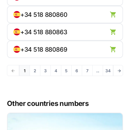
+34 518 880860
+34 518 880863
+34 518 880869
1
2
3
4
5
6
7
...
34
Other countries numbers