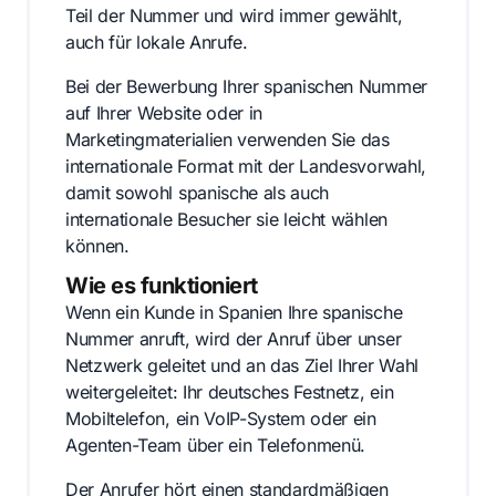
Teil der Nummer und wird immer gewählt,
auch für lokale Anrufe.
Bei der Bewerbung Ihrer spanischen Nummer
auf Ihrer Website oder in
Marketingmaterialien verwenden Sie das
internationale Format mit der Landesvorwahl,
damit sowohl spanische als auch
internationale Besucher sie leicht wählen
können.
Wie es funktioniert
Wenn ein Kunde in Spanien Ihre spanische
Nummer anruft, wird der Anruf über unser
Netzwerk geleitet und an das Ziel Ihrer Wahl
weitergeleitet: Ihr deutsches Festnetz, ein
Mobiltelefon, ein VoIP-System oder ein
Agenten-Team über ein Telefonmenü.
Der Anrufer hört einen standardmäßigen