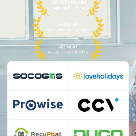
100 % IP-basiert
moderne Plattform
KI-bereit
zukunftssicheres Angebot
Q2-Start
exklusiver Partnerkanal