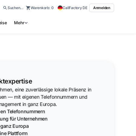
Suchen…
Warenkorb:
0
CallFactory DE
Anmelden
eise
Mehr
ktexpertise
hmen, eine zuverlässige lokale Präsenz in
uen — mit eigenen Telefonnummern und
nagement in ganz Europa.
gien Telefonnummern
erung für Unternehmen
n ganz Europa
ine Plattform