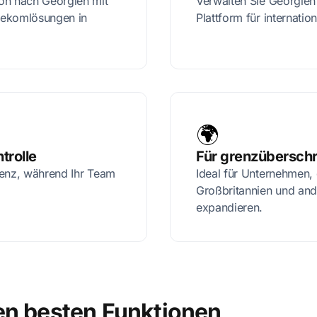
on nach Georgien mit
Verwalten Sie Georgien 
lekomlösungen in
Plattform für internati
🌍
trolle
Für grenzüberschr
senz, während Ihr Team
Ideal für Unternehmen,
Großbritannien und an
expandieren.
en besten Funktionen