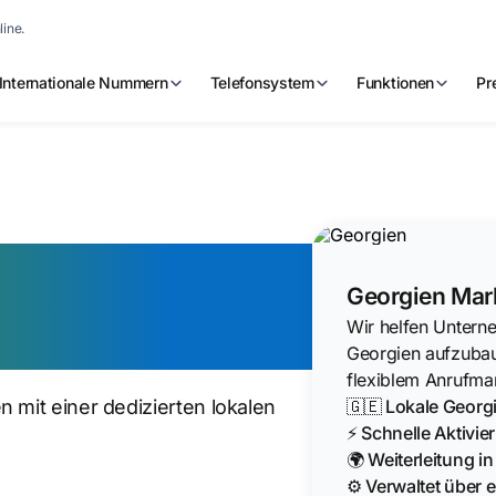
line.
Internationale Nummern
Telefonsystem
Funktionen
Pr
er jetzt
Georgien Mar
Wir helfen Unterne
Georgien aufzuba
flexiblem Anrufma
🇬🇪 Lokale Geor
 mit einer dedizierten lokalen
⚡ Schnelle Aktivi
🌍 Weiterleitung i
⚙️ Verwaltet über e