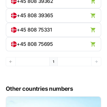
+45 808 39362
+45 808 39365
+45 808 75331
+45 808 75695
1
Other countries numbers