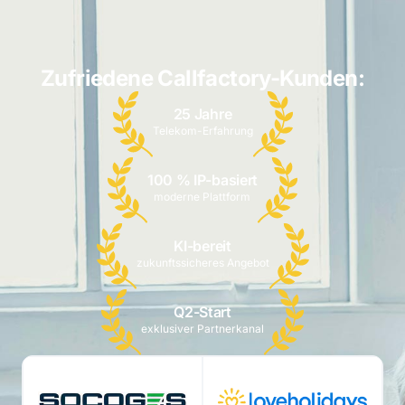
Zufriedene Callfactory-Kunden:
25 Jahre
Telekom-Erfahrung
100 % IP-basiert
moderne Plattform
KI-bereit
zukunftssicheres Angebot
Q2-Start
exklusiver Partnerkanal