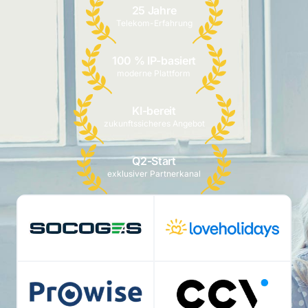
25 Jahre
Telekom-Erfahrung
100 % IP-basiert
moderne Plattform
KI-bereit
zukunftssicheres Angebot
Q2-Start
exklusiver Partnerkanal