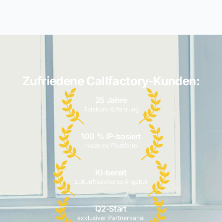
Zufriedene Callfactory-Kunden:
25 Jahre
Telekom-Erfahrung
100 % IP-basiert
moderne Plattform
KI-bereit
zukunftssicheres Angebot
Q2-Start
exklusiver Partnerkanal