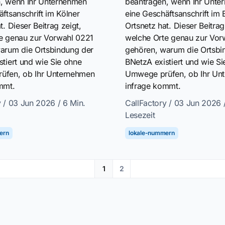
, wenn Ihr Unternehmen
beantragen, wenn Ihr Unte
ftsanschrift im Kölner
eine Geschäftsanschrift im B
t. Dieser Beitrag zeigt,
Ortsnetz hat. Dieser Beitrag
e genau zur Vorwahl 0221
welche Orte genau zur Vor
arum die Ortsbindung der
gehören, warum die Ortsbi
stiert und wie Sie ohne
BNetzA existiert und wie S
üfen, ob Ihr Unternehmen
Umwege prüfen, ob Ihr Un
mmt.
infrage kommt.
y
/ 03 Jun 2026
/ 6 Min.
CallFactory
/ 03 Jun 2026
Lesezeit
ern
lokale-nummern
1
2