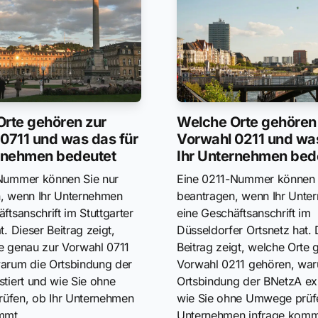
rte gehören zur
Welche Orte gehören
0711 und was das für
Vorwahl 0211 und was
ernehmen bedeutet
Ihr Unternehmen bed
Nummer können Sie nur
Eine 0211-Nummer können 
, wenn Ihr Unternehmen
beantragen, wenn Ihr Unte
ftsanschrift im Stuttgarter
eine Geschäftsanschrift im
t. Dieser Beitrag zeigt,
Düsseldorfer Ortsnetz hat. 
e genau zur Vorwahl 0711
Beitrag zeigt, welche Orte 
arum die Ortsbindung der
Vorwahl 0211 gehören, war
stiert und wie Sie ohne
Ortsbindung der BNetzA exi
üfen, ob Ihr Unternehmen
wie Sie ohne Umwege prüfe
mmt.
Unternehmen infrage komm