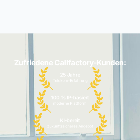
Zufriedene Callfactory-Kunden:
25 Jahre
Telekom-Erfahrung
100 % IP-basiert
moderne Plattform
KI-bereit
zukunftssicheres Angebot