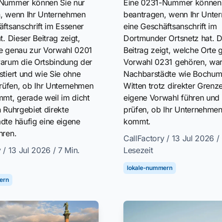
-Nummer können Sie nur
Eine 0231-Nummer können 
, wenn Ihr Unternehmen
beantragen, wenn Ihr Unte
ftsanschrift im Essener
eine Geschäftsanschrift im
t. Dieser Beitrag zeigt,
Dortmunder Ortsnetz hat. D
e genau zur Vorwahl 0201
Beitrag zeigt, welche Orte 
arum die Ortsbindung der
Vorwahl 0231 gehören, wa
stiert und wie Sie ohne
Nachbarstädte wie Bochum
üfen, ob Ihr Unternehmen
Witten trotz direkter Grenz
mmt, gerade weil im dicht
eigene Vorwahl führen und 
 Ruhrgebiet direkte
prüfen, ob Ihr Unternehmen
dte häufig eine eigene
kommt.
hren.
CallFactory
/ 13 Jul 2026
/
y
/ 13 Jul 2026
/ 7 Min.
Lesezeit
lokale-nummern
ern